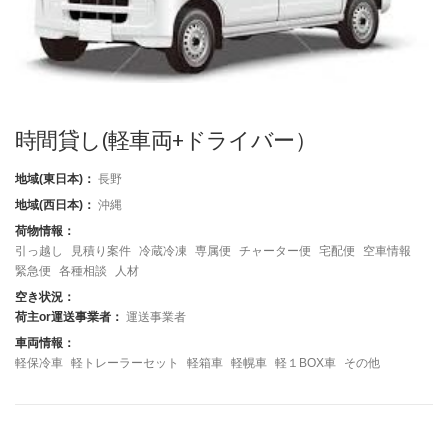
時間貸し(軽車両+ドライバー）
地域(東日本)：
長野
地域(西日本)：
沖縄
荷物情報：
引っ越し
見積り案件
冷蔵冷凍
専属便
チャーター便
宅配便
空車情報
緊急便
各種相談
人材
空き状況：
荷主or運送事業者：
運送事業者
車両情報：
軽保冷車
軽トレーラーセット
軽箱車
軽幌車
軽１BOX車
その他