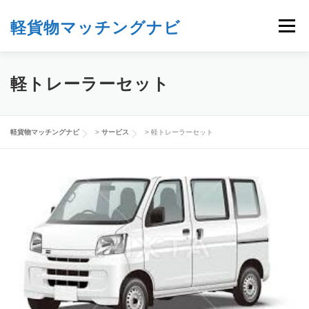
コ
ン
軽貨物マッチングナビ
メニュー
テ
ン
ツ
へ
軽貨物マッチングナビの使い方
検索する
軽トレーラーセット
ス
キ
ッ
ユーザー登録
ログイン
お問い合わせ
プ
軽貨物マッチングナビ
>
サービス
>
軽トレーラーセット