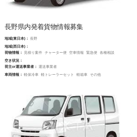
長野県内発着貨物情報募集
地域(東日本)：
長野
地域(西日本)：
荷物情報：
見積り案件
チャーター便
空車情報
緊急便
各種相談
空き状況：
荷主or運送事業者：
運送事業者
車両情報：
軽保冷車
軽トレーラーセット
軽箱車
その他